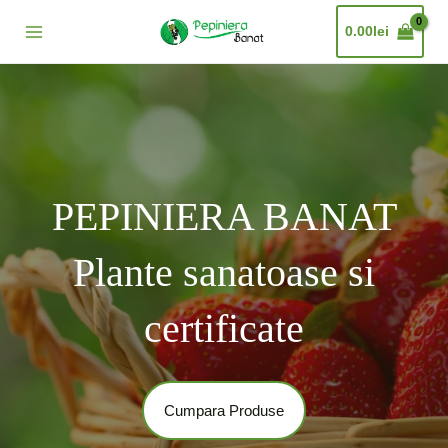
Skip
Main
0.00
lei
to
Menu
content
PEPINIERA BANAT
Plante sanatoase si
certificate
Cumpara Produse