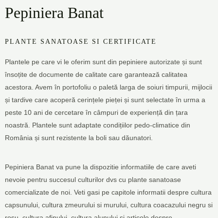
Pepiniera Banat
PLANTE SANATOASE SI CERTIFICATE
Plantele pe care vi le oferim sunt din pepiniere autorizate și sunt
însoțite de documente de calitate care garantează calitatea
acestora. Avem în portofoliu o paletă larga de soiuri timpurii, mijlocii
și tardive care acoperă cerințele pieței și sunt selectate în urma a
peste 10 ani de cercetare în câmpuri de experiență din țara
noastră. Plantele sunt adaptate condițiilor pedo-climatice din
România și sunt rezistente la boli sau dăunatori.
Pepiniera Banat va pune la dispozitie informatiile de care aveti
nevoie pentru succesul culturilor dvs cu plante sanatoase
comercializate de noi. Veti gasi pe capitole informatii despre cultura
capsunului, cultura zmeurului si murului, cultura coacazului negru si
rosu, cultura afinului, cultura alunului si articole despre