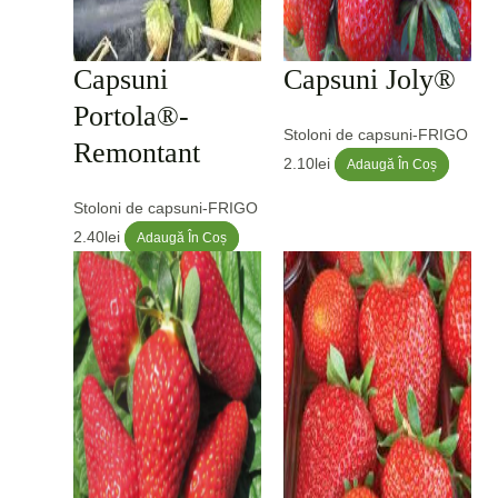
Capsuni
Capsuni Joly®
Portola®-
Stoloni de capsuni-FRIGO
Remontant
2.10
lei
Adaugă În Coș
Stoloni de capsuni-FRIGO
2.40
lei
Adaugă În Coș