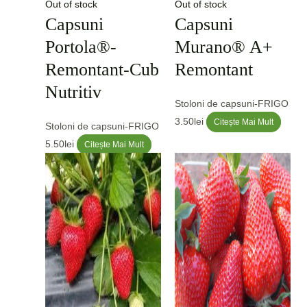
Out of stock
Out of stock
Capsuni
Capsuni
Portola®-
Murano® A+
Remontant-Cub
Remontant
Nutritiv
Stoloni de capsuni-FRIGO
3.50
lei
Citește Mai Mult
Stoloni de capsuni-FRIGO
5.50
lei
Citește Mai Mult