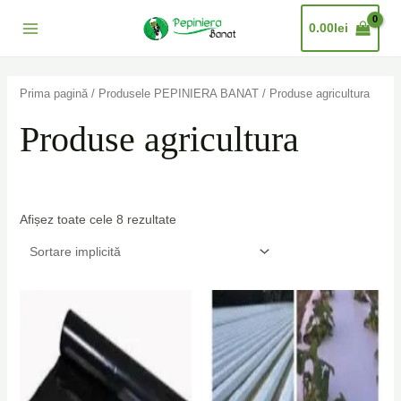
Skip
Main
0.00
lei
to
Menu
content
Prima pagină
/
Produsele PEPINIERA BANAT
/ Produse agricultura
Produse agricultura
Afișez toate cele 8 rezultate