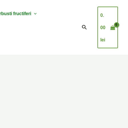
busti fructiferi
0.
Search
00
lei