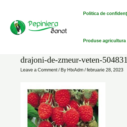
Skip
Name*
Email*
Website
to
Politica de confidenţi
content
Produse agricultura
drajoni-de-zmeur-veten-50483
Leave a Comment
/ By
HtxAdm
/
februarie 28, 2023