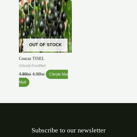
OUT OF STOCK
Coacaz TISEL
Arbusti Fructiferi
4.80
lei
4.00
lei
Citește Mai
Mult
Subscribe to our newsletter