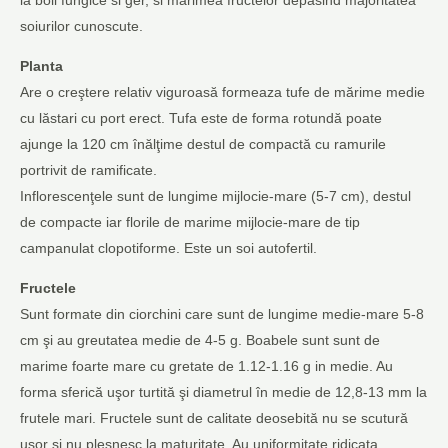
soiurilor cunoscute.
Planta
Are o creştere relativ viguroasă formeaza tufe de mărime medie
cu lăstari cu port erect. Tufa este de forma rotundă poate
ajunge la 120 cm înălţime destul de compactă cu ramurile
portrivit de ramificate.
Inflorescenţele sunt de lungime mijlocie-mare (5-7 cm), destul
de compacte iar florile de marime mijlocie-mare de tip
campanulat clopotiforme. Este un soi autofertil.
Fructele
Sunt formate din ciorchini care sunt de lungime medie-mare 5-8
cm şi au greutatea medie de 4-5 g. Boabele sunt sunt de
marime foarte mare cu gretate de 1.12-1.16 g in medie. Au
forma sferică uşor turtită şi diametrul în medie de 12,8-13 mm la
frutele mari. Fructele sunt de calitate deosebită nu se scutură
uşor şi nu plesnesc la maturitate. Au uniformitate ridicata.