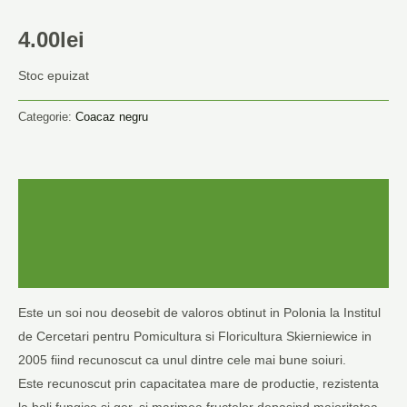
4.00
lei
Stoc epuizat
Categorie:
Coacaz negru
Descriere
Informații suplimentare
Recenzii (0)
Este un soi nou deosebit de valoros obtinut in Polonia la Institul
de Cercetari pentru Pomicultura si Floricultura Skierniewice in
2005 fiind recunoscut ca unul dintre cele mai bune soiuri.
Este recunoscut prin capacitatea mare de productie, rezistenta
la boli fungice si ger, si marimea fructelor depasind majoritatea