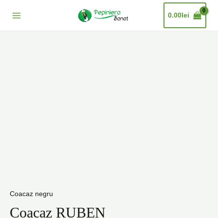
Skip
Main
0.00
lei
to
Menu
content
Coacaz negru
Coacaz RUBEN